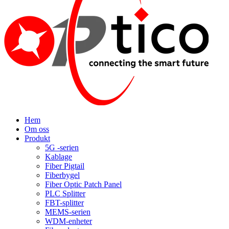
Hem
Om oss
Produkt
5G -serien
Kablage
Fiber Pigtail
Fiberbygel
Fiber Optic Patch Panel
PLC Splitter
FBT-splitter
MEMS-serien
WDM-enheter