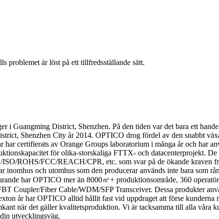
problemet är löst på ett tillfredsställande sätt.
er i Guangming District, Shenzhen. På den tiden var det bara ett hande
 District, Shenzhen City år 2014. OPTICO drog fördel av den snabbt väx
ar certifierats av Orange Groups laboratorium i många år och har använt
roduktionskapacitet för olika-storskaliga FTTX- och datacenterprojekt.
om CE/ISO/ROHS/FCC/REACH/CPR, etc. som svar på de ökande kraven från 
ar inomhus och utomhus som den producerar används inte bara som råmate
rvarande har OPTICO mer än 8000㎡+ produktionsområde, 360 operatöre
 FBT Coupler/Fiber Cable/WDM/SFP Transceiver. Dessa produkter använ
xton år har OPTICO alltid hållit fast vid uppdraget att förse kundern
kant när det gäller kvalitetsproduktion. Vi är tacksamma till alla våra 
å din utvecklingsväg.