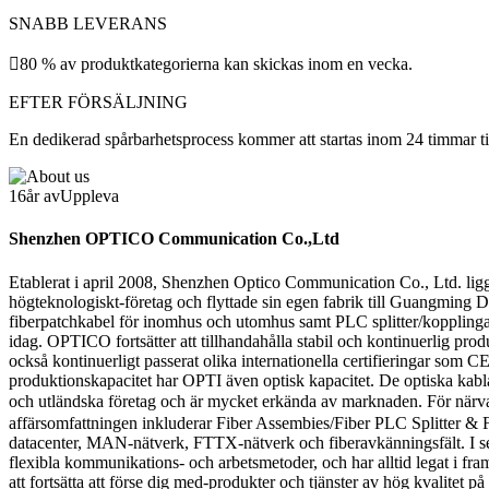
SNABB LEVERANS
80 % av produktkategorierna kan skickas inom en vecka.
EFTER FÖRSÄLJNING
En dedikerad spårbarhetsprocess kommer att startas inom 24 timmar tills 
16
år av
Uppleva
Shenzhen OPTICO Communication Co.,Ltd
Etablerat i april 2008, Shenzhen Optico Communication Co., Ltd. ligg
högteknologiskt-företag och flyttade sin egen fabrik till Guangming
fiberpatchkabel för inomhus och utomhus samt PLC splitter/kopplingar h
idag. OPTICO fortsätter att tillhandahålla stabil och kontinuerlig p
också kontinuerligt passerat olika internationella certifieringar s
produktionskapacitet har OPTI även optisk kapacitet. De optiska kabl
och utländska företag och är mycket erkända av marknaden. För nä
affärsomfattningen inkluderar Fiber Assembies/Fiber PLC Splitter &
datacenter, MAN-nätverk, FTTX-nätverk och fiberavkänningsfält. I se
flexibla kommunikations- och arbetsmetoder, och har alltid legat i fram
att fortsätta att förse dig med-produkter och tjänster av hög kvalitet p