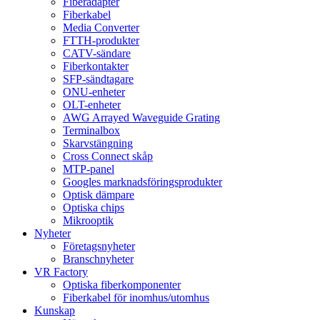
Fiberadapter
Fiberkabel
Media Converter
FTTH-produkter
CATV-sändare
Fiberkontakter
SFP-sändtagare
ONU-enheter
OLT-enheter
AWG Arrayed Waveguide Grating
Terminalbox
Skarvstängning
Cross Connect skåp
MTP-panel
Googles marknadsföringsprodukter
Optisk dämpare
Optiska chips
Mikrooptik
Nyheter
Företagsnyheter
Branschnyheter
VR Factory
Optiska fiberkomponenter
Fiberkabel för inomhus/utomhus
Kunskap