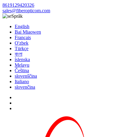
8619129420326
sales@fiberopticom.com
Språk
English
Bai Miaowen
Français
O'zbek
Türkçe
বাংলা
íslenska
Melayu
Čeština
slovenščina
Italiano
slovenčina