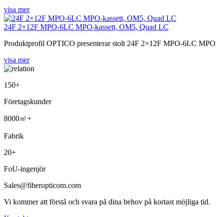
visa mer
24F 2×12F MPO-6LC MPO-kassett, OM5, Quad LC
Produktprofil OPTICO presenterar stolt 24F 2×12F MPO-6LC MPO C
visa mer
150
+
Företagskunder
8000㎡
+
Fabrik
20
+
FoU-ingenjör
Sales@fiberopticom.com
Vi kommer att förstå och svara på dina behov på kortast möjliga tid.