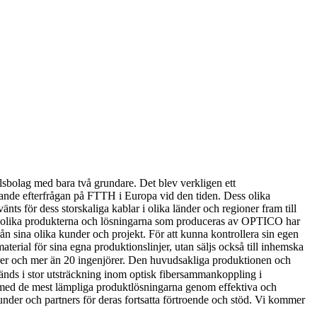
lsbolag med bara två grundare. Det blev verkligen ett
ande efterfrågan på FTTH i Europa vid den tiden. Dess olika
s för dess storskaliga kablar i olika länder och regioner fram till
 De olika produkterna och lösningarna som produceras av OPTICO har
sina olika kunder och projekt. För att kunna kontrollera sin egen
rial för sina egna produktionslinjer, utan säljs också till inhemska
r och mer än 20 ingenjörer. Den huvudsakliga produktionen och
ds i stor utsträckning inom optisk fibersammankoppling i
a med de mest lämpliga produktlösningarna genom effektiva och
kunder och partners för deras fortsatta förtroende och stöd. Vi kommer